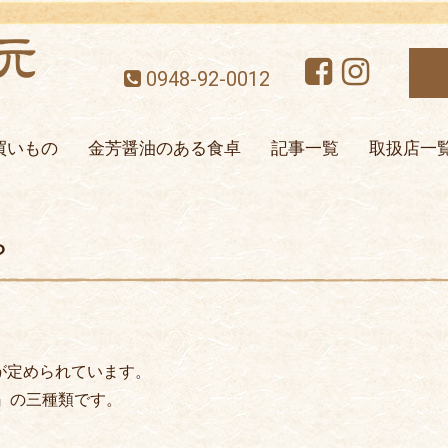
0948-92-0012
買いもの
金芳醤油のある食卓
記事一覧
取扱店一
？
が定められています。
』の三種類です。