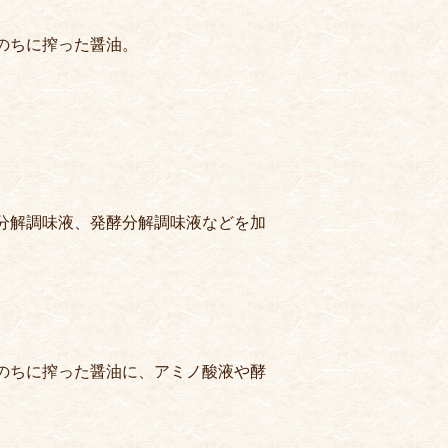
のちに搾った醤油。
分解調味液、発酵分解調味液などを加
のちに搾った醤油に、アミノ酸液や酵