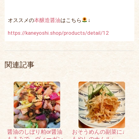
オススメの
本醸造醤油
はこちら
↓
https://kaneyoshi.shop/products/detail/12
関連記事
醤油のしぼり粕or醤油
おそうめんの副菜に♩
もろみで、ヴィーガン
もやしのナムル♩